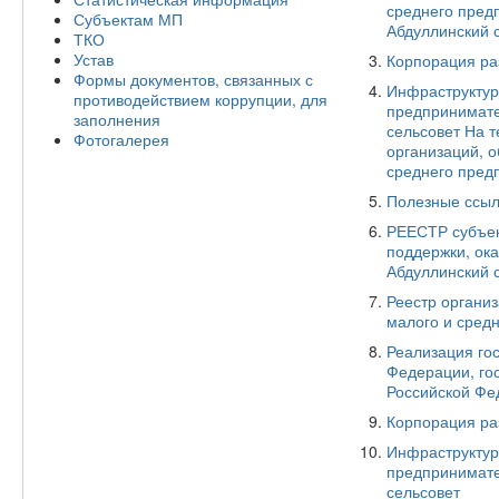
среднего пред
Субъектам МП
Абдуллинский с
ТКО
Устав
Корпорация ра
Формы документов, связанных с
Инфраструктур
противодействием коррупции, для
предпринимате
заполнения
сельсовет На 
Фотогалерея
организаций, 
среднего предп
Полезные ссыл
РЕЕСТР субъек
поддержки, ок
Абдуллинский 
Реестр органи
малого и сред
Реализация го
Федерации, го
Российской Фе
Корпорация ра
Инфраструктур
предпринимате
сельсовет