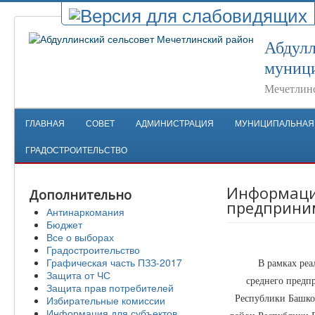
Абдулл
муници
Мечетлинс
ГЛАВНАЯ
СОВЕТ
АДМИНИСТРАЦИЯ
МУНИЦИПАЛЬНАЯ
ГРАДОСТРОИТЕЛЬСТВО
Информация
Дополнительно
предприни
Антинаркомания
Бюджет
Все о выборах
Градостроительство
Графическая часть ПЗЗ-2017
В рамках реализа
Защита от ЧС
среднего предп
Защита прав потребителей
Избирательные комиссии
Республики Башко
Информация для субъектов