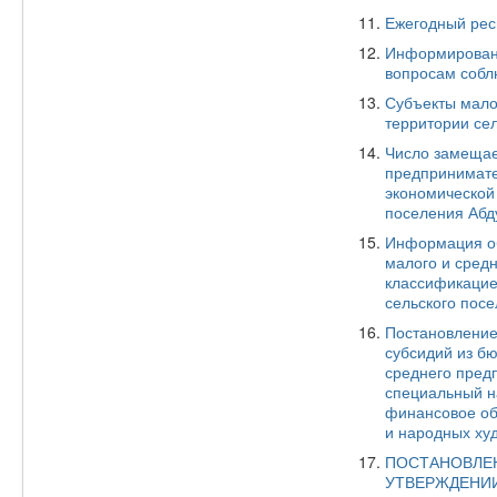
Ежегодный рес
Информировани
вопросам собл
Субъекты мало
территории сел
Число замещае
предпринимате
экономической
поселения Абду
Информация об
малого и средн
классификацие
сельского посе
Постановление
субсидий из б
среднего пред
специальный н
финансовое об
и народных ху
ПОСТАНОВЛЕНИЕ
УТВЕРЖДЕНИИ