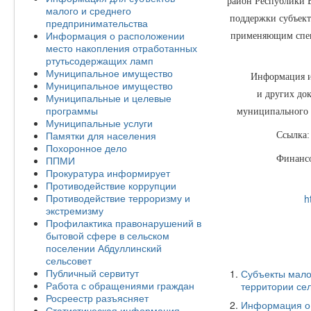
район Республики Б
малого и среднего
поддержки субъект
предпринимательства
Информация о расположении
применяющим спец
место накопления отработанных
ртутьсодержащих ламп
Муниципальное имущество
Информация и пер
Муниципальное имущество
и других до
Муниципальные и целевые
программы
муниципального 
Муниципальные услуги
Памятки для населения
Ссылка
Похоронное дело
ППМИ
Финансо
Прокуратура информирует
Противодействие коррупции
Противодействие терроризму и
h
экстремизму
Профилактика правонарушений в
бытовой сфере в сельском
поселении Абдуллинский
сельсовет
Публичный сервитут
Субъекты мало
Работа с обращениями граждан
территории сел
Росреестр разъясняет
Информация о 
Статистическая информация