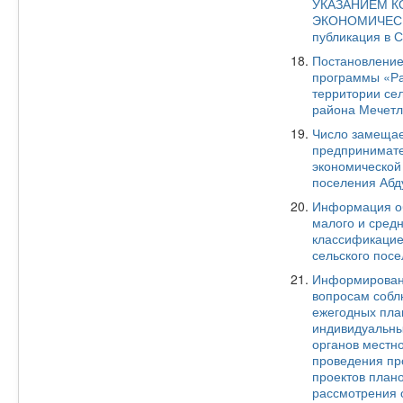
УКАЗАНИЕМ К
ЭКОНОМИЧЕСК
публикация в 
Постановление
программы «Ра
территории се
района Мечетл
Число замещае
предпринимате
экономической
поселения Абду
Информация об
малого и средн
классификацие
сельского посе
Информировани
вопросам собл
ежегодных пла
индивидуальны
органов местн
проведения пр
проектов плано
рассмотрения 