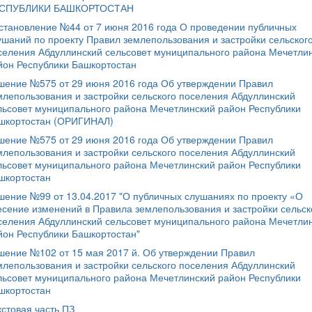
СПУБЛИКИ БАШКОРТОСТАН
становление №44 от 7 июня 2016 года О проведении публичных
ушаний по проекту Правил землепользования и застройки сельског
селения Абдуллинский сельсовет муниципального района Мечетли
йон Республики Башкортостан
шение №575 от 29 июня 2016 года Об утверждении Правил
млепользования и застройки сельского поселения Абдуллинский
льсовет муниципального района Мечетлинский район Республики
шкортостан (ОРИГИНАЛ)
шение №575 от 29 июня 2016 года Об утверждении Правил
млепользования и застройки сельского поселения Абдуллинский
льсовет муниципального района Мечетлинский район Республики
шкортостан
шение №99 от 13.04.2017 "О публичных слушаниях по проекту «О
есение изменений в Правила землепользования и застройки сельск
селения Абдуллинский сельсовет муниципального района Мечетли
йон Республики Башкортостан"
шение №102 от 15 мая 2017 й. Об утверждении Правил
млепользования и застройки сельского поселения Абдуллинский
льсовет муниципального района Мечетлинский район Республики
шкортостан
кстовая часть ПЗ