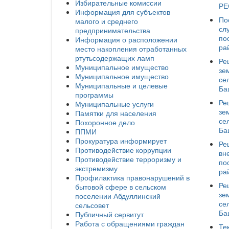
Избирательные комиссии
РЕ
Информация для субъектов
По
малого и среднего
сл
предпринимательства
по
Информация о расположении
ра
место накопления отработанных
ртутьсодержащих ламп
Ре
Муниципальное имущество
зе
Муниципальное имущество
се
Муниципальные и целевые
Ба
программы
Ре
Муниципальные услуги
зе
Памятки для населения
се
Похоронное дело
Ба
ППМИ
Прокуратура информирует
Ре
Противодействие коррупции
вн
Противодействие терроризму и
по
экстремизму
ра
Профилактика правонарушений в
Ре
бытовой сфере в сельском
зе
поселении Абдуллинский
се
сельсовет
Ба
Публичный сервитут
Работа с обращениями граждан
Те