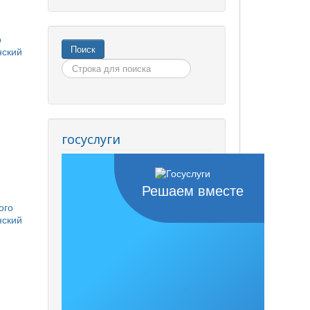
о
Искать...
Поиск
нский
госуслуги
Решаем вместе
ого
нский